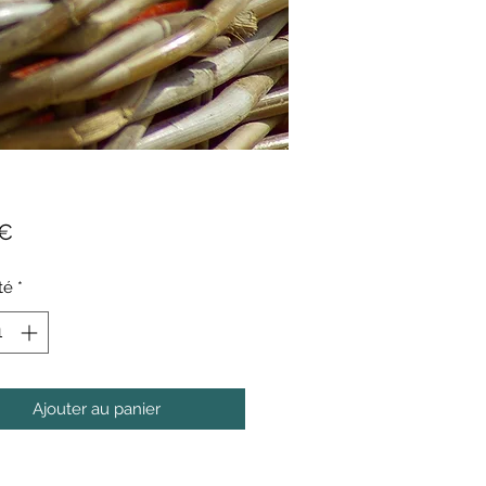
Prix
 €
té
*
Ajouter au panier