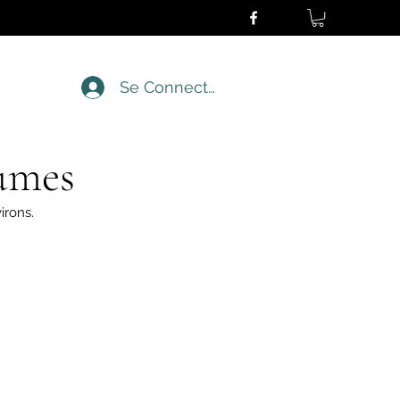
Se Connecter
umes
irons.