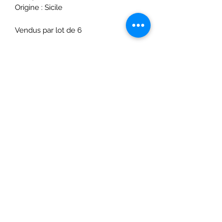
Origine : Sicile
Vendus par lot de 6
Restez à l'affût de nos promos
et offres exceptionnelles !
OK
contact@chez-arthur.fr
07 81 95 89 53