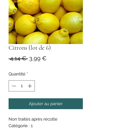
Citrons (lot de 6)
Prix
Prix
 4,14 € 
3,99 €
original
promotionnel
Quantité
*
Ajouter au panier
Non traités après récolte
Catégorie : 1