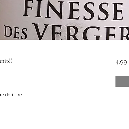
unité)
4,99
e de 1 litre