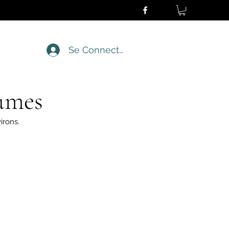
Se Connecter
umes
irons.