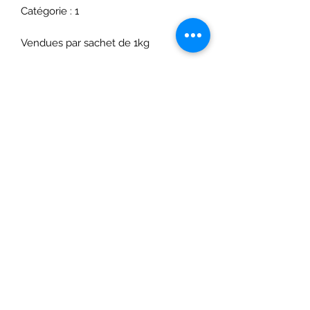
Catégorie : 1
Vendues par sachet de 1kg
Restez à l'affût de nos promos
et offres exceptionnelles !
OK
contact@chez-arthur.fr
07 81 95 89 53