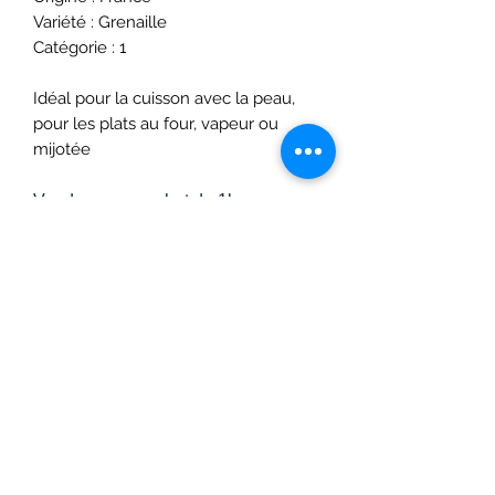
Variété : Grenaille
Catégorie : 1
Idéal pour la cuisson avec la peau,
pour les plats au four, vapeur ou
mijotée
Vendues par sachet de 1kg
Restez à l'affût de nos promos
et offres exceptionnelles !
OK
contact@chez-arthur.fr