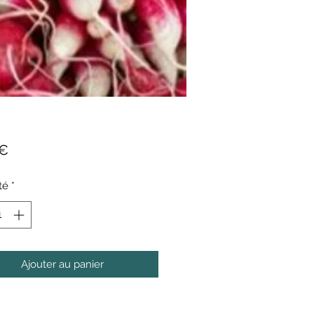
Prix
 €
té
*
Ajouter au panier