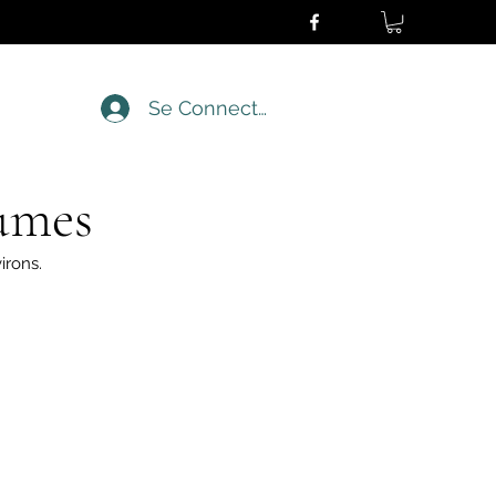
Se Connecter
umes
irons.